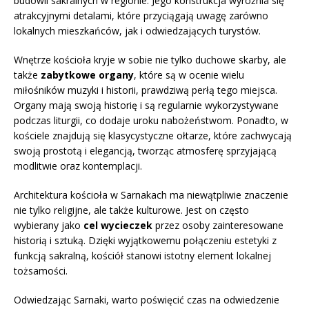
budowli sakralnych w regionie. Jego konstrukcja wyróżnia się
atrakcyjnymi detalami, które przyciągają uwagę zarówno
lokalnych mieszkańców, jak i odwiedzających turystów.
Wnętrze kościoła kryje w sobie nie tylko duchowe skarby, ale
także
zabytkowe organy
, które są w ocenie wielu
miłośników muzyki i historii, prawdziwą perłą tego miejsca.
Organy mają swoją historię i są regularnie wykorzystywane
podczas liturgii, co dodaje uroku nabożeństwom. Ponadto, w
kościele znajdują się klasycystyczne ołtarze, które zachwycają
swoją prostotą i elegancją, tworząc atmosferę sprzyjającą
modlitwie oraz kontemplacji.
Architektura kościoła w Sarnakach ma niewątpliwie znaczenie
nie tylko religijne, ale także kulturowe. Jest on często
wybierany jako
cel wycieczek
przez osoby zainteresowane
historią i sztuką. Dzięki wyjątkowemu połączeniu estetyki z
funkcją sakralną, kościół stanowi istotny element lokalnej
tożsamości.
Odwiedzając Sarnaki, warto poświęcić czas na odwiedzenie