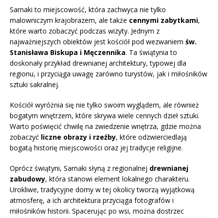
Sarnaki to miejscowość, która zachwyca nie tylko
malowniczym krajobrazem, ale także
cennymi zabytkami
,
które warto zobaczyć podczas wizyty. Jednym z
najważniejszych obiektów jest kościół pod wezwaniem
św.
Stanisława Biskupa i Męczennika
. Ta świątynia to
doskonały przykład drewnianej architektury, typowej dla
regionu, i przyciąga uwagę zarówno turystów, jak i miłośników
sztuki sakralnej.
Kościół wyróżnia się nie tylko swoim wyglądem, ale również
bogatym wnętrzem, które skrywa wiele cennych dzieł sztuki.
Warto poświęcić chwilę na zwiedzenie wnętrza, gdzie można
zobaczyć
liczne obrazy i rzeźby
, które odzwierciedlają
bogatą historię miejscowości oraz jej tradycje religijne.
Oprócz świątyni, Sarnaki słyną z regionalnej
drewnianej
zabudowy
, która stanowi element lokalnego charakteru.
Urokliwe, tradycyjne domy w tej okolicy tworzą wyjątkową
atmosferę, a ich architektura przyciąga fotografów i
miłośników historii. Spacerując po wsi, można dostrzec