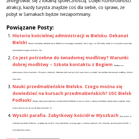
zintegrować się z lokalną społecznością. Dzięki różnorodności
atrakcji, każdy turysta znajdzie coś dla siebie, co sprawi, że
pobyt w Sarnakach będzie niezapomniany.
Powiązane Posty:
Historia kościelnej administracji w Bielsku. Dekanat
Bielski
Historia kościelnej administracji w Bielsku to fascynująca opowieść, która sięga aż XVII wieku, kiedy to w regionie rozpoczęły
się kontreformacyjne działania. Od...
Co jest potrzebne do świadomej modlitwy? Warunki
dobrej modlitwy – Szkoła kontaktu z Bogiem
Modlitwa to
podstawowa forma kontaktu z Bogiem u wiernych. Niekoniecznie muszą to być wyuczone na pamięć i bezmyślnie odmawiane modlitwy, których
nauczono...
Nauki przedmałżeńskie Bielsko. Czego można się
dowiedzieć na kursach przedmałżeńskich? USC Bielsk
Podlaski
Wbrew obiegowej opinii kurs przedmałżeński Bielsko to nie egzamin z wiedzy kościelnej i niepotrzebny papierek, który
trzeba dostarczyć do parafialnej kancelarii. To...
Wyszki parafia. Zabytkowy kościół w Wyszkach
Wyszkach, w
malowniczej okolicy Podlasia, znajduje się parafia o bogatej historii, przyciągająca zarówno wiernych, jak i turystów. Jej neogotycki kościół, z
charakterystycznymi...