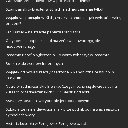
Zabezpieczenie dowodów w procesie kościelnym
Szampański
sylwester
w górach, nad morzem i nie tylko!
Wyjątkowe pamiątki na ślub, chrzest i komunię – jak wybrać idealny
prezent?
Król Dawid – nauczanie papieża Franciszka
O dyspensie papieskiej od małżeństwa zawartego, ale
niedopełnionego
Jastarnia Parafia ogłoszenia. Co warto zobaczyć w Jastarni?
Rodzaje akcesoriów funeralnych
Wyjątek od powagi rzeczy osądzonej – kanoniczna restitutio in
integrum
Nauki przedmałżeńskie Bielsko. Czego można się dowiedzieć na
kursach przedmałżeńskich? USC Bielsk Podlaski
Asesorzy kościelni w trybunale jednoosobowym
Szkaplerze i inne dewocjonalia – przewodnik po najważniejszych
symbolach wiary
Historia kościoła w Perlejewie. Perlejewo parafia