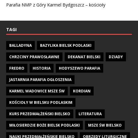
Parafia NMP z Góry Karmel Bydgoszcz – kościoły
TAGI
BALLADYNA
BAZYLIKA BIELSK PODLASKI
CHRZCINY PRAWOSŁAWNE
DEKANAT BIELSKI
DZIADY
FREDRO
HISTORIA
HODYSZEWO PARAFIA
JASTARNIA PARAFIA OGŁOSZENIA
KARMEL WADOWICE MSZE ŚW
KORDIAN
KOŚCIOŁY W BIELSKU PODLASKIM
KURS PRZEDMAŁŻEŃSKI BIELSKO
LITERATURA
MIŁOSIERDZIE BOŻE BIELSK PODLASKI
MSZE ŚW BIELSKO
NAUKI PRZEDMAŁŻEŃSKIE BIELSKO
OBRZĘDY LITURGICZNE