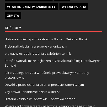
WTAJEMNICZENI W SAKRAMENTY
WYSZKI PARAFIA
ZEMSTA
KOŚCIOŁY
Historia kościelnej administracji w Bielsku. Dekanat Bielski
Trybunał kolegialny w prawie kanonicznym
prywatny ośrodek leczenia uzależnień cennik
Parafia Sarnaki msze, ogłoszenia. Zabytki maleńkiej i urokliwej wsi
Sarnaki
Jak przebiega chrzest w kościele prawosławnym? Chrzciny
prawosławne
Dowód z przesłuchania stron w procesie kanonicznym
Czy prawo kanoniczne działa wstecz?
Historia kościoła w Topczewie. Topczewo parafia
Wyjątek od powagi rzeczy osądzonej – kanoniczna restitutio in