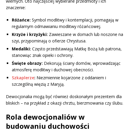
wiernych. Oto najczęściej wybierane przedmioty i ich
znaczenie:
Różańce:
Symbol modlitwy i kontemplacji, pomagają w
regularnym odmawianiu modlitwy różańcowej.
Krzyże i krzyżyki:
Zawieszane w domach lub noszone na
szyi, przypominają o ofierze Chrystusa.
Medaliki:
Często przedstawiają Matkę Bożą lub patrona,
stanowiąc znak opieki i ochrony.
Święte obrazy:
Dekorują ściany domów, wprowadzając
atmosferę modlitwy i duchowej obecności.
Szkaplerze
:
Niezmiennie kojarzone z oddaniem i
szczególną więzią z Maryją.
Dewocjonalia mogą być również doskonałym prezentem dla
bliskich – na przykład z okazji chrztu, bierzmowania czy ślubu.
Rola dewocjonaliów w
budowaniu duchowości