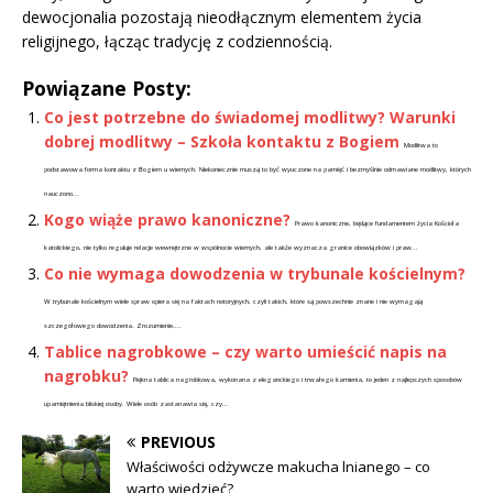
dewocjonalia pozostają nieodłącznym elementem życia
religijnego, łącząc tradycję z codziennością.
Powiązane Posty:
Co jest potrzebne do świadomej modlitwy? Warunki
dobrej modlitwy – Szkoła kontaktu z Bogiem
Modlitwa to
podstawowa forma kontaktu z Bogiem u wiernych. Niekoniecznie muszą to być wyuczone na pamięć i bezmyślnie odmawiane modlitwy, których
nauczono...
Kogo wiąże prawo kanoniczne?
Prawo kanoniczne, będące fundamentem życia Kościoła
katolickiego, nie tylko reguluje relacje wewnętrzne w wspólnocie wiernych, ale także wyznacza granice obowiązków i praw...
Co nie wymaga dowodzenia w trybunale kościelnym?
W trybunale kościelnym wiele spraw opiera się na faktach notoryjnych, czyli takich, które są powszechnie znane i nie wymagają
szczegółowego dowodzenia. Zrozumienie,...
Tablice nagrobkowe – czy warto umieścić napis na
nagrobku?
Piękna tablica nagrobkowa, wykonana z eleganckiego i trwałego kamienia, to jeden z najlepszych sposobów
upamiętnienia bliskiej osoby. Wiele osób zastanawia się, czy...
PREVIOUS
Właściwości odżywcze makucha lnianego – co
warto wiedzieć?