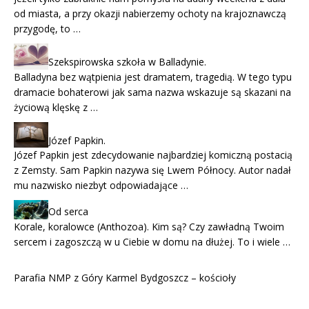
od miasta, a przy okazji nabierzemy ochoty na krajoznawczą
przygodę, to …
Szekspirowska szkoła w Balladynie.
Balladyna bez wątpienia jest dramatem, tragedią. W tego typu
dramacie bohaterowi jak sama nazwa wskazuje są skazani na
życiową klęskę z …
Józef Papkin.
Józef Papkin jest zdecydowanie najbardziej komiczną postacią
z Zemsty. Sam Papkin nazywa się Lwem Północy. Autor nadał
mu nazwisko niezbyt odpowiadające …
Od serca
Korale, koralowce (Anthozoa). Kim są? Czy zawładną Twoim
sercem i zagoszczą w u Ciebie w domu na dłużej. To i wiele …
Parafia NMP z Góry Karmel Bydgoszcz – kościoły