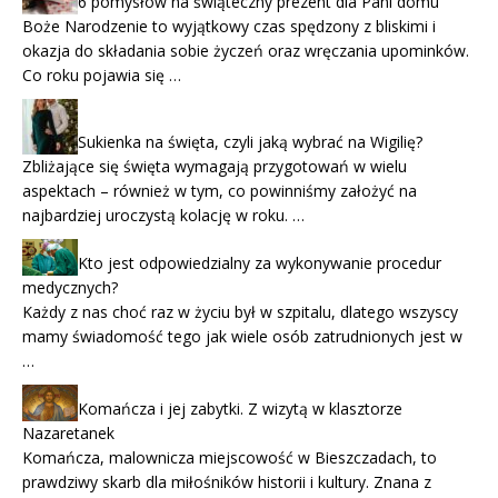
6 pomysłów na świąteczny prezent dla Pani domu
Boże Narodzenie to wyjątkowy czas spędzony z bliskimi i
okazja do składania sobie życzeń oraz wręczania upominków.
Co roku pojawia się …
Sukienka na święta, czyli jaką wybrać na Wigilię?
Zbliżające się święta wymagają przygotowań w wielu
aspektach – również w tym, co powinniśmy założyć na
najbardziej uroczystą kolację w roku. …
Kto jest odpowiedzialny za wykonywanie procedur
medycznych?
Każdy z nas choć raz w życiu był w szpitalu, dlatego wszyscy
mamy świadomość tego jak wiele osób zatrudnionych jest w
…
Komańcza i jej zabytki. Z wizytą w klasztorze
Nazaretanek
Komańcza, malownicza miejscowość w Bieszczadach, to
prawdziwy skarb dla miłośników historii i kultury. Znana z