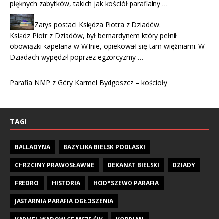
pięknych zabytków, takich jak kościół parafialny …
Zarys postaci Księdza Piotra z Dziadów.
Ksiądz Piotr z Dziadów, był bernardynem który pełnił
obowiązki kapelana w Wilnie, opiekował się tam więźniami. W
Dziadach wypędził poprzez egzorcyzmy …
Parafia NMP z Góry Karmel Bydgoszcz – kościoły
TAGI
BALLADYNA
BAZYLIKA BIELSK PODLASKI
CHRZCINY PRAWOSŁAWNE
DEKANAT BIELSKI
DZIADY
FREDRO
HISTORIA
HODYSZEWO PARAFIA
JASTARNIA PARAFIA OGŁOSZENIA