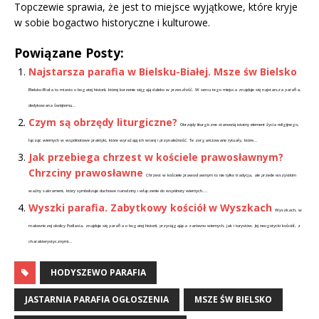
Topczewie sprawia, że jest to miejsce wyjątkowe, które kryje
w sobie bogactwo historyczne i kulturowe.
Powiązane Posty:
Najstarsza parafia w Bielsku-Białej. Msze św Bielsko
Bielsko-Biała to miasto o bogatej historii, której korzenie sięgają daleko w przeszłość. W sercu tego miejsca znajduje się najstarsza parafia,
dedykowana świętemu...
Czym są obrzędy liturgiczne?
Obrzędy liturgiczne stanowią istotny element życia religijnego,
łącząc wiernych w wspólnotowe praktyki, które wyrażają ich wiarę i przynależność. Te zorganizowane rytuały, które...
Jak przebiega chrzest w kościele prawosławnym?
Chrzciny prawosławne
Chrzest w kościele prawosławnym to nie tylko tradycja, ale przede wszystkim
ważny sakrament, który symbolizuje duchowe narodziny i włączenie do wspólnoty wiernych....
Wyszki parafia. Zabytkowy kościół w Wyszkach
Wyszkach, w
malowniczej okolicy Podlasia, znajduje się parafia o bogatej historii, przyciągająca zarówno wiernych, jak i turystów. Jej neogotycki kościół, z
charakterystycznymi...
HODYSZEWO PARAFIA
JASTARNIA PARAFIA OGŁOSZENIA
MSZE ŚW BIELSKO