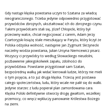
Gdy nastąpi klęska powstania uczyni to Szatana za władcę
nieograniczonego. Trzeba jedynie odpowiednio przygotować
przywódców zbrojnych, ukształtować ich do zbrojnego czynu.
Takimi przywódcami stali się, Józef Chłopicki, który był
przeciwny walce, chciał negocjować z carem, Adam Jerzy
Czartoryjski książę stale mieszkający w Paryżu, który liczył że
Polska odzyska wolność, następnie Jan Zygmunt Skrzynecki
naczelny wodza powstania, Julian Ursyna Niemcewicz pisarz.
Wszyscy ci przywódcy to według Słowackiego nieudolni,
pozbawienie jakiegokolwiek zapału, zdolności do
przywództwa. Powstanie przygotował sam Szatan,
bezpośrednią walką jak widać kierowali ludzie, którzy nie mieli
o tym pojęcia, a to już druga klęska. Trzecią jest postawa
całego społeczeństwa, ludu, który wcale nie palił się do walki.
Jedynie starzec z ludu popierał plan zamordowania cara.
Klęska Polski definitywnie otworzy drogę gwałtom, wszelkiej
przemocy, co wręcz wykluczy panowanie Królestwa Bożego
na ziemi.