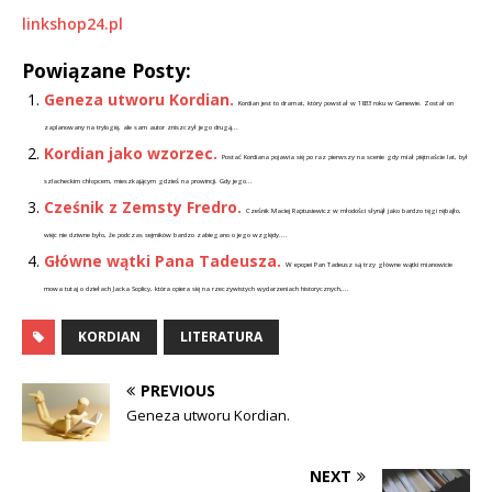
linkshop24.pl
Powiązane Posty:
Geneza utworu Kordian.
Kordian jest to dramat, który powstał w 1833 roku w Genewie. Został on
zaplanowany na trylogię, ale sam autor zniszczył jego drugą...
Kordian jako wzorzec.
Postać Kordiana pojawia się po raz pierwszy na scenie gdy miał piętnaście lat, był
szlacheckim chłopcem, mieszkającym gdzieś na prowincji. Gdy jego...
Cześnik z Zemsty Fredro.
Cześnik Maciej Raptusiewicz w młodości słynął jako bardzo tęgi rębajło,
więc nie dziwne było, że podczas sejmików bardzo zabiegano o jego względy....
Główne wątki Pana Tadeusza.
W epopei Pan Tadeusz są trzy główne wątki mianowicie
mowa tutaj o dziełach Jacka Soplicy, która opiera się na rzeczywistych wydarzeniach historycznych,...
KORDIAN
LITERATURA
PREVIOUS
Geneza utworu Kordian.
NEXT