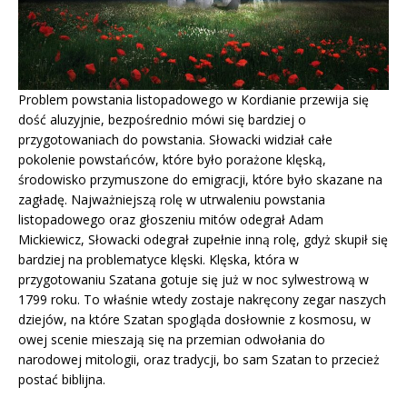
Problem powstania listopadowego w Kordianie przewija się
dość aluzyjnie, bezpośrednio mówi się bardziej o
przygotowaniach do powstania. Słowacki widział całe
pokolenie powstańców, które było porażone klęską,
środowisko przymuszone do emigracji, które było skazane na
zagładę. Najważniejszą rolę w utrwaleniu powstania
listopadowego oraz głoszeniu mitów odegrał Adam
Mickiewicz, Słowacki odegrał zupełnie inną rolę, gdyż skupił się
bardziej na problematyce klęski. Klęska, która w
przygotowaniu Szatana gotuje się już w noc sylwestrową w
1799 roku. To właśnie wtedy zostaje nakręcony zegar naszych
dziejów, na które Szatan spogląda dosłownie z kosmosu, w
owej scenie mieszają się na przemian odwołania do
narodowej mitologii, oraz tradycji, bo sam Szatan to przecież
postać biblijna.