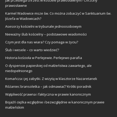
Jak przebiega chrzest w kościele prawosławnym? Chrzciny
prawosławne
Karmel Wadowice msze św. Co można zobaczyć w Sanktuarium św.
Józefa w Wadowicach?
Asesorzy kościelni w trybunale jednoosobowym
Nieważny ślub kościelny – podstawowe wiadomości
Czym jest dla nas wiara? Czy pomaga w życiu?
Ślub i wesele – co warto wiedzieć?
Historia kościoła w Perlejewie. Perlejewo parafia
O dyspensie papieskiej od małżeństwa zawartego, ale
niedopełnionego
Komańcza i jej zabytki. Z wizytą w klasztorze Nazaretanek
Różaniec bransoletka – jak odmawiać? Krótki poradnik
Wątpliwość prawna i faktyczna w prawie kanonicznym
Bojaźń ciężka względnie i bezwzględnie w kanonicznym prawie
małżeńskim