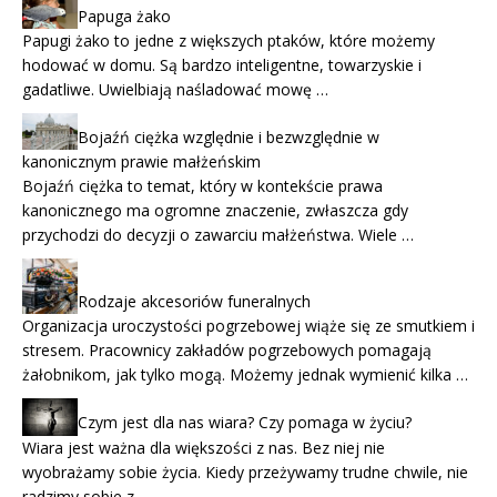
Papuga żako
Papugi żako to jedne z większych ptaków, które możemy
hodować w domu. Są bardzo inteligentne, towarzyskie i
gadatliwe. Uwielbiają naśladować mowę …
Bojaźń ciężka względnie i bezwzględnie w
kanonicznym prawie małżeńskim
Bojaźń ciężka to temat, który w kontekście prawa
kanonicznego ma ogromne znaczenie, zwłaszcza gdy
przychodzi do decyzji o zawarciu małżeństwa. Wiele …
Rodzaje akcesoriów funeralnych
Organizacja uroczystości pogrzebowej wiąże się ze smutkiem i
stresem. Pracownicy zakładów pogrzebowych pomagają
żałobnikom, jak tylko mogą. Możemy jednak wymienić kilka …
Czym jest dla nas wiara? Czy pomaga w życiu?
Wiara jest ważna dla większości z nas. Bez niej nie
wyobrażamy sobie życia. Kiedy przeżywamy trudne chwile, nie
radzimy sobie z …