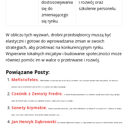
dostosowywania
i rozwój oraz
się do
szkolenie personelu.
zmieniającego
się rynku.
W obliczu tych wyzwań, drobni przedsiębiorcy muszą być
elastyczni i gotowi do wprowadzania zmian w swoich
strategiach, aby przetrwać na konkurencyjnym rynku.
Wspieranie lokalnych inicjatyw i budowanie społeczności może
również pomóc im w walce o przetrwanie i rozwój.
Powiązane Posty:
Mefistofeles.
Mefistofeles nazywany był przez Boga frantem, tak zwanym duchem wiecznej pokory. W utworze
pojawia się w przeróżnych postaciach, na samym początku występuje...
Cześnik z Zemsty Fredro.
Cześnik Maciej Raptusiewicz w młodości słynął jako bardzo tęgi rębajło,
więc nie dziwne było, że podczas sejmików bardzo zabiegano o jego względy....
Sonety krymskie.
Sonety krymskie powstały, gdy Adam Mickiewicz przebywał na wycieczce z Odessy w okolice
Jałty, oraz inne części Krymu. Wspaniałe widoki wysokich gór,...
Jan Henryk Dąbrowski
Jan Henryk Dąbrowski to jedna z najważniejszych postaci w historii Polski, której życie