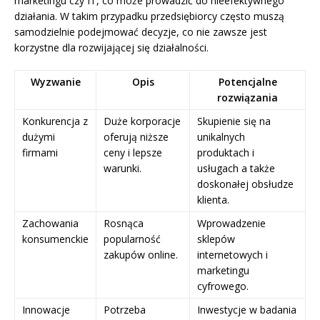
marketingu czy IT, co może prowadzić do nieefektywnego
działania. W takim przypadku przedsiębiorcy często muszą
samodzielnie podejmować decyzje, co nie zawsze jest
korzystne dla rozwijającej się działalności.
Wyzwanie
Opis
Potencjalne
rozwiązania
Konkurencja z
Duże korporacje
Skupienie się na
dużymi
oferują niższe
unikalnych
firmami
ceny i lepsze
produktach i
warunki.
usługach a także
doskonałej obsłudze
klienta.
Zachowania
Rosnąca
Wprowadzenie
konsumenckie
popularność
sklepów
zakupów online.
internetowych i
marketingu
cyfrowego.
Innowacje
Potrzeba
Inwestycje w badania