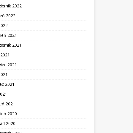
iernik 2022
ień 2022
2022
zień 2021
iernik 2021
c 2021
wiec 2021
2021
ec 2021
2021
zeń 2021
zień 2020
pad 2020