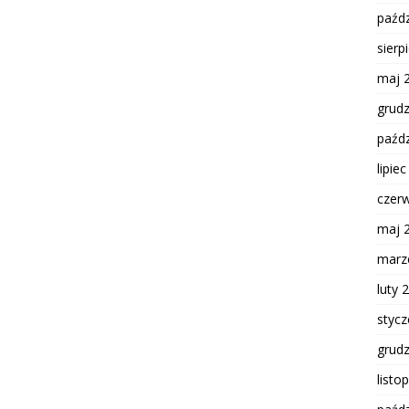
paźdz
sierp
maj 
grud
paźdz
lipie
czer
maj 
marz
luty 
styc
grud
listo