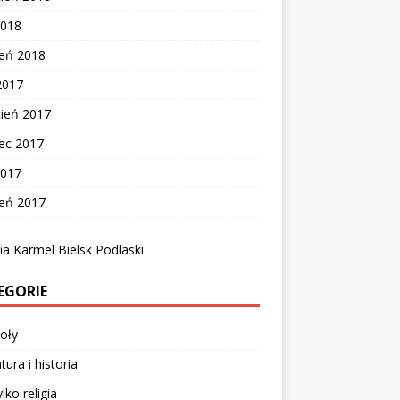
2018
zeń 2018
2017
cień 2017
ec 2017
2017
zeń 2017
ia Karmel Bielsk Podlaski
EGORIE
oły
tura i historia
lko religia