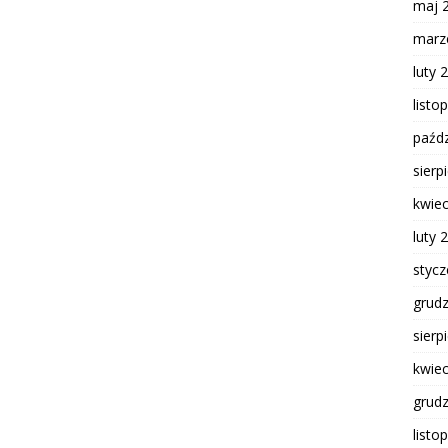
maj 
marz
luty 
listo
paźdz
sierp
kwie
luty 
styc
grud
sierp
kwie
grud
listo