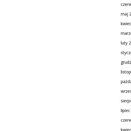
czer
maj 
kwie
marz
luty 
styc
grud
listo
paźdz
wrze
sierp
lipie
czer
kwie