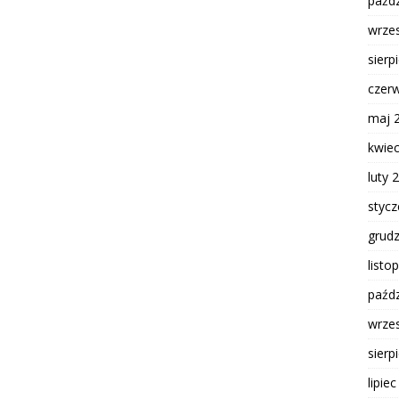
paźdz
wrze
sierp
czer
maj 
kwie
luty 
styc
grud
listo
paźdz
wrze
sierp
lipie